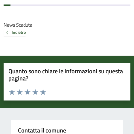
News Scaduta
Indietro
Quanto sono chiare le informazioni su questa
pagina?
Valuta da 1 a 5 stelle la pagina
Valuta 1 stelle su 5
Valuta 2 stelle su 5
Valuta 3 stelle su 5
Valuta 4 stelle su 5
Valuta 5 stelle su 5
Contatta il comune