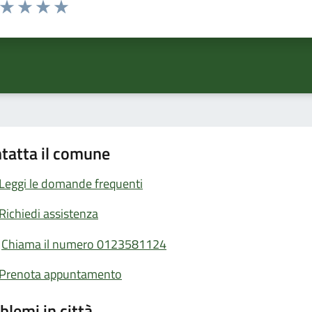
a da 1 a 5 stelle la pagina
ta 1 stelle su 5
Valuta 2 stelle su 5
Valuta 3 stelle su 5
Valuta 4 stelle su 5
Valuta 5 stelle su 5
tatta il comune
Leggi le domande frequenti
Richiedi assistenza
Chiama il numero 0123581124
Prenota appuntamento
blemi in città