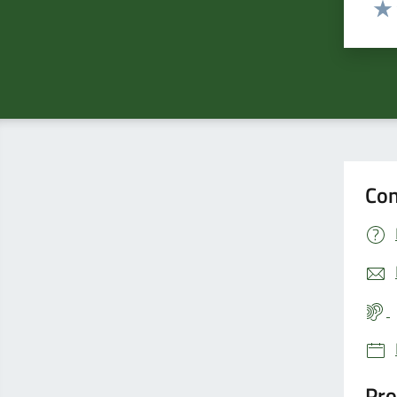
Valut
Valu
Con
Pro