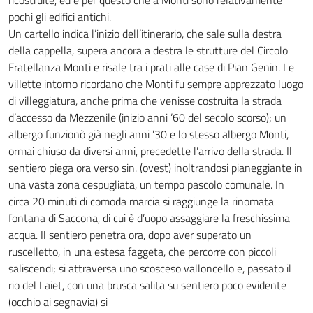
ricostruite, ed è per questo che a Monti sono relativamente
pochi gli edifici antichi.
Un cartello indica l’inizio dell’itinerario, che sale sulla destra
della cappella, supera ancora a destra le strutture del Circolo
Fratellanza Monti e risale tra i prati alle case di Pian Genin. Le
villette intorno ricordano che Monti fu sempre apprezzato luogo
di villeggiatura, anche prima che venisse costruita la strada
d’accesso da Mezzenile (inizio anni ’60 del secolo scorso); un
albergo funzionò già negli anni ’30 e lo stesso albergo Monti,
ormai chiuso da diversi anni, precedette l’arrivo della strada. Il
sentiero piega ora verso sin. (ovest) inoltrandosi pianeggiante in
una vasta zona cespugliata, un tempo pascolo comunale. In
circa 20 minuti di comoda marcia si raggiunge la rinomata
fontana di Saccona, di cui è d’uopo assaggiare la freschissima
acqua. Il sentiero penetra ora, dopo aver superato un
ruscelletto, in una estesa faggeta, che percorre con piccoli
saliscendi; si attraversa uno scosceso valloncello e, passato il
rio del Laiet, con una brusca salita su sentiero poco evidente
(occhio ai segnavia) si