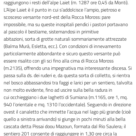
raggiungono i resti dell’alpe Laiet (m. 1287 ore 0,45 da Monti).
L’Alpe Laiet è il punto in cui s’addolcisce l’ampio, pietroso e
scosceso versante nord-est della Rocca Moross: pare
impossibile, ma su queste inospitali pendici i pastori portavano
al pascolo il bestiame, sistemandosi in primitive
abitazioni, sorta di grotte naturali sommariamente attrezzate
(Balma Murà, Esletta, ecc.). Con condizioni di innevamento
particolarmente abbondante e sicuro questo versante può
essere risalito con gli sci fino alla cima di Rocca Moross
(m.2135), offrendo una impegnativa ma interessante discesa. Si
passa sulla ds. dei ruderi e, da questa sorta di colletto, si rientra
nel bosco abbassandosi tra faggi e larici per un sentiero, talvolta
non molto evidente, fino ad uscire sulla bella radura in
cui occhieggiano i due laghetti di Sumiana (m.1165, ore 1, mq.
940 l’orientale e mq. 1310 l’occidentale). Seguendo in direzione
ovest il canaletto che immette l’acqua nel lago più grande (cioè
quello a sinistra arrivando) si giunge in pochi minuti alla bella
cascata detta Pissai doou Mazoun, formata dal Rio Saulera; il
sentiero 201 consente di raggiungere in 1,30 ore circa la