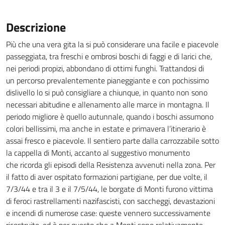
Descrizione
Più che una vera gita la si può considerare una facile e piacevole
passeggiata, tra freschi e ombrosi boschi di faggi e di larici che,
nei periodi propizi, abbondano di ottimi funghi. Trattandosi di
un percorso prevalentemente pianeggiante e con pochissimo
dislivello lo si può consigliare a chiunque, in quanto non sono
necessari abitudine e allenamento alle marce in montagna. Il
periodo migliore è quello autunnale, quando i boschi assumono
colori bellissimi, ma anche in estate e primavera l’itinerario è
assai fresco e piacevole. Il sentiero parte dalla carrozzabile sotto
la cappella di Monti, accanto al suggestivo monumento
che ricorda gli episodi della Resistenza avvenuti nella zona. Per
il fatto di aver ospitato formazioni partigiane, per due volte, il
7/3/44 e tra il 3 e il 7/5/44, le borgate di Monti furono vittima
di feroci rastrellamenti nazifascisti, con saccheggi, devastazioni
e incendi di numerose case: queste vennero successivamente