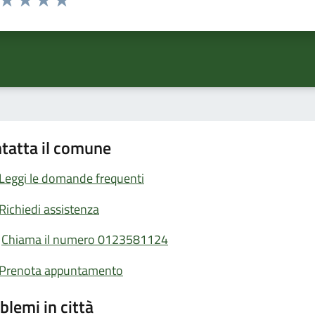
ta 1 stelle su 5
Valuta 2 stelle su 5
Valuta 3 stelle su 5
Valuta 4 stelle su 5
Valuta 5 stelle su 5
tatta il comune
Leggi le domande frequenti
Richiedi assistenza
Chiama il numero 0123581124
Prenota appuntamento
blemi in città