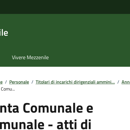
le
Vivere Mezzenile
te
/
Personale
/
Titolari di incarichi dirigenziali ammini...
/
Ann
 Comu...
unta Comunale e
munale - atti di