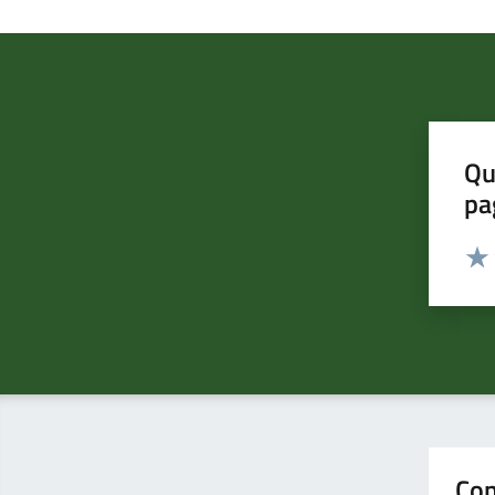
Qu
pa
Valut
Valu
Con