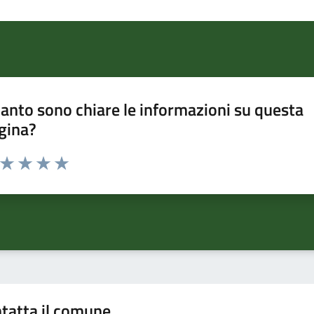
anto sono chiare le informazioni su questa
gina?
a da 1 a 5 stelle la pagina
ta 1 stelle su 5
Valuta 2 stelle su 5
Valuta 3 stelle su 5
Valuta 4 stelle su 5
Valuta 5 stelle su 5
tatta il comune