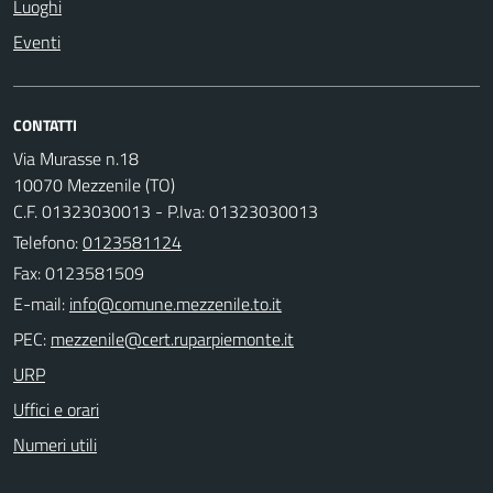
Luoghi
Eventi
CONTATTI
Via Murasse n.18
10070 Mezzenile (TO)
C.F. 01323030013 - P.Iva: 01323030013
Telefono:
0123581124
Fax: 0123581509
E-mail:
PEC:
URP
Uffici e orari
Numeri utili