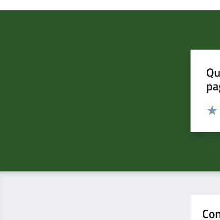
Qu
pa
Valut
Valu
Con