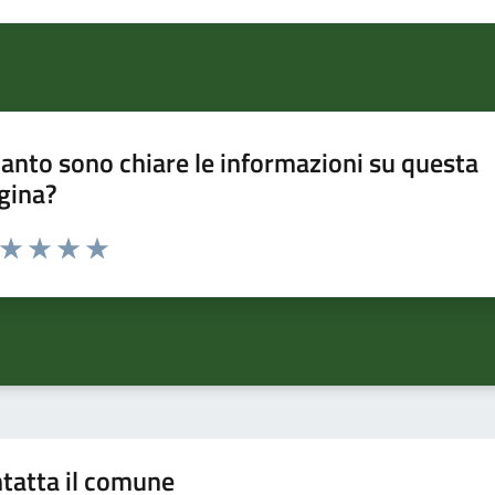
anto sono chiare le informazioni su questa
gina?
a da 1 a 5 stelle la pagina
ta 1 stelle su 5
Valuta 2 stelle su 5
Valuta 3 stelle su 5
Valuta 4 stelle su 5
Valuta 5 stelle su 5
tatta il comune